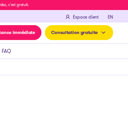
z, c'est gratuit.
ENGLIS
Espace client
EN
tance immédiate
Consultation gratuite
FAQ