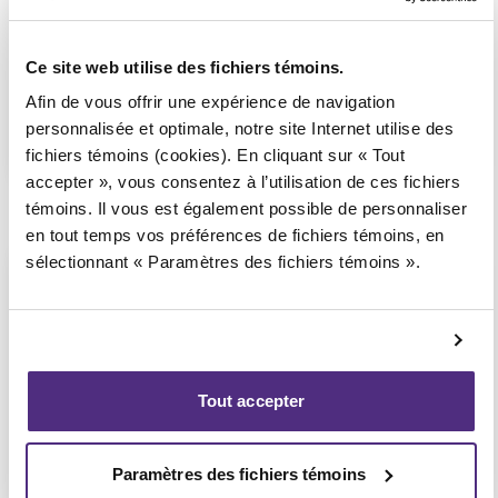
vidéoconférence seulement
(Affilié au bureau de New
Richmond)
Ce site web utilise des fichiers témoins.
Afin de vous offrir une expérience de navigation
personnalisée et optimale, notre site Internet utilise des
1 855 724-2268
fichiers témoins (cookies). En cliquant sur « Tout
accepter », vous consentez à l’utilisation de ces fichiers
témoins. Il vous est également possible de personnaliser
en tout temps vos préférences de fichiers témoins, en
sélectionnant « Paramètres des fichiers témoins ».
Témiscouata-sur-le-Lac
Consultation téléphonique ou
vidéoconférence seulement
(Affilié au bureau de Rivière-
du-Loup)
Tout accepter
Paramètres des fichiers témoins
1 855 724-2268