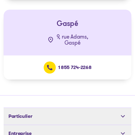
Gaspé
9, rue Adams,
Gaspé
1 855 724-2268
Particulier
Outils
Entreprise