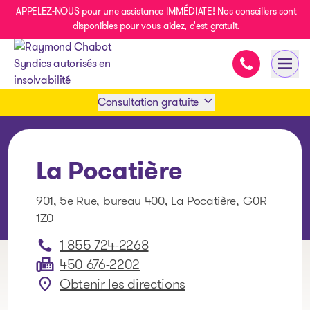
APPELEZ-NOUS pour une assistance IMMÉDIATE! Nos conseillers sont
disponibles pour vous aidez, c'est gratuit.
Assistance i
Ouvri
- page d’accueil
Consultation gratuite
Prendre rendez-vous
La Pocatière
1 438-858-6033
901, 5e Rue, bureau 400, La Pocatière, G0R
1Z0
SMS 1 514 878-0888
1 855 724-2268
450 676-2202
Obtenir les directions
: La Pocatière