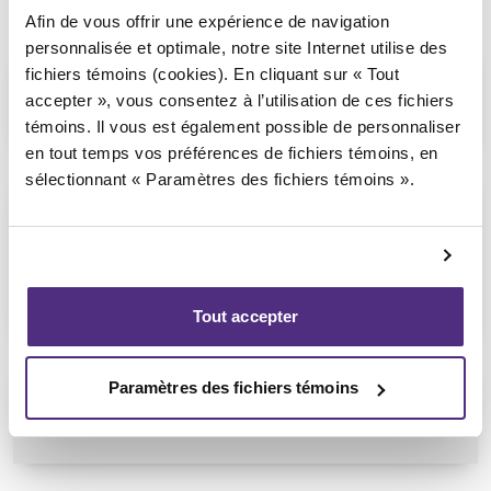
Afin de vous offrir une expérience de navigation
personnalisée et optimale, notre site Internet utilise des
fichiers témoins (cookies). En cliquant sur « Tout
Comment choisir mon syndic
accepter », vous consentez à l’utilisation de ces fichiers
autorisé en insolvabilité?
témoins. Il vous est également possible de personnaliser
en tout temps vos préférences de fichiers témoins, en
sélectionnant « Paramètres des fichiers témoins ».
Comment se déroule la première
rencontre avec un syndic autorisé
en insolvabilité ou un conseiller en
redressement financier?
Tout accepter
Paramètres des fichiers témoins
Est-ce que je dois déclarer toutes
mes dettes?