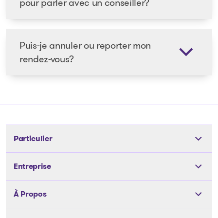
pour parler avec un conseiller?
Puis-je annuler ou reporter mon
rendez-vous?
Particulier
Outils
Entreprise
Les solutions
Les solutions
À Propos
Articles et conseils
Articles et conseils