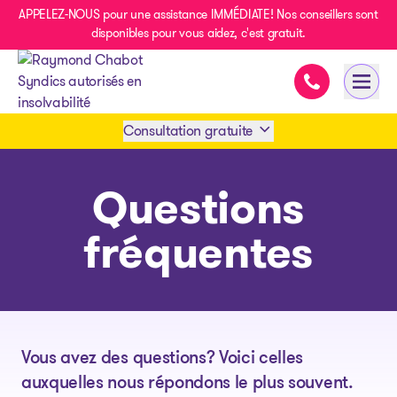
APPELEZ-NOUS pour une assistance IMMÉDIATE! Nos conseillers sont
disponibles pour vous aidez, c'est gratuit.
Assistance im
Ouvri
- page d’accueil
Consultation gratuite
Prendre rendez-vous
Questions
fréquentes
1 438-858-6033
SMS 1 514 878-0888
Vous avez des questions? Voici celles
auxquelles nous répondons le plus souvent.