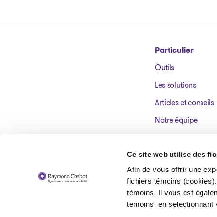
Particulier
Outils
Aller à la page d'accueil
Les solutions
Articles et conseils
Notre équipe
Nos bureaux
Témoignages
Ce site web utilise des fi
Afin de vous offrir une exp
FAQ
fichiers témoins (cookies).
témoins. Il vous est égale
témoins, en sélectionnant 