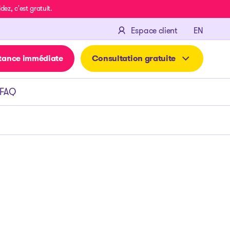
z, c'est gratuit.
ENGLIS
Espace client
EN
tance immédiate
Consultation gratuite
FAQ