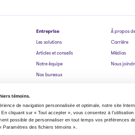
Entreprise
À propos d
Les solutions
Carrière
Articles et conseils
Médias
Notre équipe
Nous joindr
Nos bureaux
Dossiers publics
Actifs à vendre
chiers témoins.
érience de navigation personnalisée et optimale, notre site Interne
FAQ
 En cliquant sur « Tout accepter », vous consentez à l’utilisation
ment possible de personnaliser en tout temps vos préférences de
« Paramètres des fichiers témoins ».