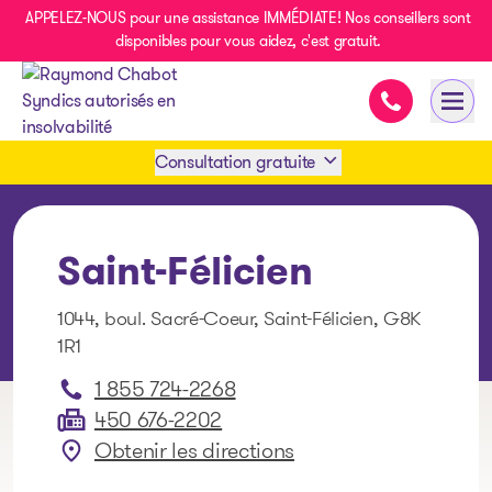
APPELEZ-NOUS pour une assistance IMMÉDIATE! Nos conseillers sont
disponibles pour vous aidez, c'est gratuit.
Assistance i
Ouvri
- page d’accueil
Consultation gratuite
Prendre rendez-vous
Saint-Félicien
1 438-858-6033
1044, boul. Sacré-Coeur, Saint-Félicien, G8K
1R1
SMS 1 514 878-0888
1 855 724-2268
450 676-2202
Obtenir les directions
: Saint-Félicien