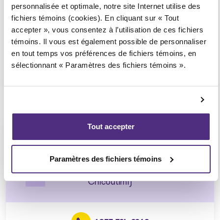
Consultation téléphonique ou
personnalisée et optimale, notre site Internet utilise des
vidéoconférence seulement
fichiers témoins (cookies). En cliquant sur « Tout
(Affilié au bureau de Saint-
accepter », vous consentez à l’utilisation de ces fichiers
Félicien)
témoins. Il vous est également possible de personnaliser
en tout temps vos préférences de fichiers témoins, en
sélectionnant « Paramètres des fichiers témoins ».
1 855 724-2268
Tout accepter
Chicoutimi-Nord
Consultation téléphonique ou
Paramètres des fichiers témoins
vidéoconférence seulement
(Affilié au bureau de
Chicoutimi)