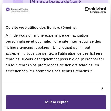
(Affilié au bureau de Saint-
Jérôme)
1 855 724-2268
Ce site web utilise des fichiers témoins.
Afin de vous offrir une expérience de navigation
personnalisée et optimale, notre site Internet utilise des
fichiers témoins (cookies). En cliquant sur « Tout
accepter », vous consentez à l’utilisation de ces fichiers
Sainte-Julienne
témoins. Il vous est également possible de personnaliser
en tout temps vos préférences de fichiers témoins, en
Consultation téléphonique ou
vidéoconférence seulement
sélectionnant « Paramètres des fichiers témoins ».
(Affilié au bureau de Joliette)
1 855 724-2268
Tout accepter