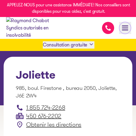
APPELEZ-NOUS pour une assistance IMMÉDIATE! Nos conseillers sont
disponibles pour vous aidez, c'est gratuit.
Assistance i
Ouvri
- page d’accueil
Consultation gratuite
Prendre rendez-vous
Joliette
1 438-858-6033
985, boul. Firestone , bureau 2050, Joliette,
J6E 2W4
SMS 1 514 878-0888
1 855 724-2268
450 676-2202
Obtenir les directions
: Joliette