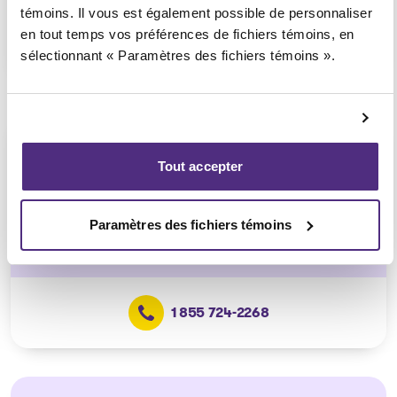
témoins. Il vous est également possible de personnaliser
en tout temps vos préférences de fichiers témoins, en
1 855 724-2268
sélectionnant « Paramètres des fichiers témoins ».
Beauceville
Tout accepter
Consultation téléphonique ou
vidéoconférence seulement
(Affilié au bureau de Saint-
Paramètres des fichiers témoins
Georges)
1 855 724-2268