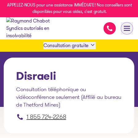
APPELEZ-NOUS pour une assistance IMMÉDIATE! Nos conseillers sont
disponibles pour vous aidez, c'est gratuit.
Assistance i
Ouvri
- page d’accueil
Consultation gratuite
Prendre rendez-vous
Disraeli
1 438-858-6033
Consultation téléphonique ou
vidéoconférence seulement (Affilié au bureau
SMS 1 514 878-0888
de Thetford Mines)
1 855 724-2268