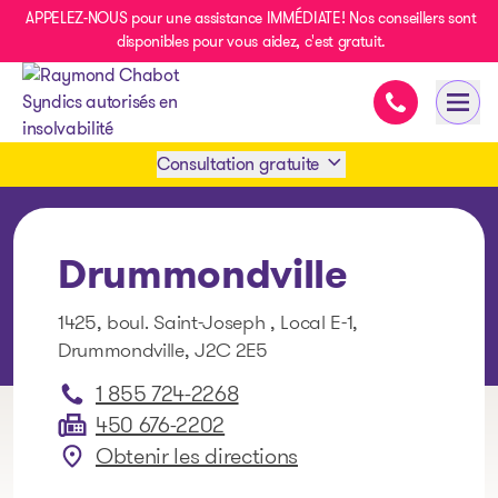
APPELEZ-NOUS pour une assistance IMMÉDIATE! Nos conseillers sont
disponibles pour vous aidez, c'est gratuit.
Assistance i
Ouvri
- page d’accueil
Consultation gratuite
Prendre rendez-vous
Drummondville
1 438-858-6033
1425, boul. Saint-Joseph , Local E-1,
Drummondville, J2C 2E5
SMS 1 514 878-0888
1 855 724-2268
450 676-2202
Obtenir les directions
: Drummondville