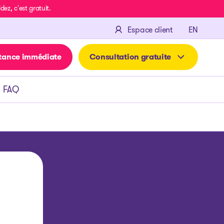
z, c'est gratuit.
ENGLIS
Espace client
EN
tance immédiate
Consultation gratuite
FAQ