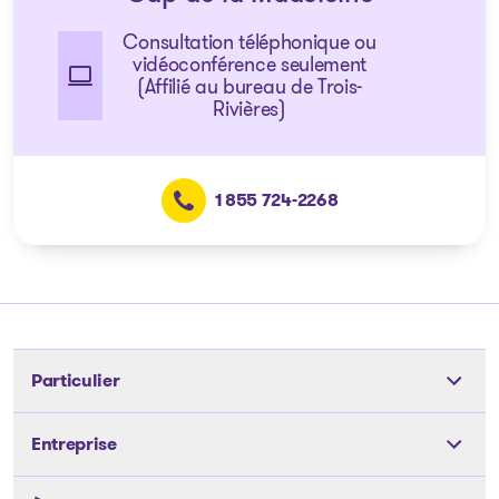
Consultation téléphonique ou
vidéoconférence seulement
(Affilié au bureau de Trois-
Rivières)
1 855 724-2268
Particulier
Outils
Entreprise
Les solutions