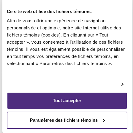
Consultation téléphonique ou
vidéoconférence seulement
Ce site web utilise des fichiers témoins.
(Affilié au bureau de
Victoriaville)
Afin de vous offrir une expérience de navigation
personnalisée et optimale, notre site Internet utilise des
fichiers témoins (cookies). En cliquant sur « Tout
accepter », vous consentez à l’utilisation de ces fichiers
1 855 724-2268
témoins. Il vous est également possible de personnaliser
en tout temps vos préférences de fichiers témoins, en
sélectionnant « Paramètres des fichiers témoins ».
Nicolet
Consultation téléphonique ou
vidéoconférence seulement, 92, place
Tout accepter
du 21-Mars,
Nicolet
Paramètres des fichiers témoins