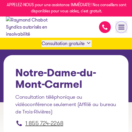
APPELEZ-NOUS pour une assistance IMMÉDIATE! Nos conseillers sont
disponibles pour vous aidez, c'est gratuit.
Assistance i
Ouvri
- page d’accueil
Consultation gratuite
Prendre rendez-vous
Notre-Dame-du-
1 438-858-6033
Mont-Carmel
Consultation téléphonique ou
SMS 1 514 878-0888
vidéoconférence seulement (Affilié au bureau
de Trois-Rivières)
1 855 724-2268