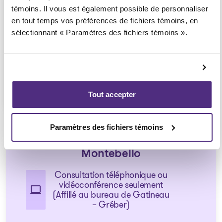
Aylmer
témoins. Il vous est également possible de personnaliser
en tout temps vos préférences de fichiers témoins, en
Consultation téléphonique ou
vidéoconférence seulement
sélectionnant « Paramètres des fichiers témoins ».
(Affilié au bureau de Gatineau
– Boul Gréber)
1 855 724-2268
Tout accepter
Paramètres des fichiers témoins
Montebello
Consultation téléphonique ou
vidéoconférence seulement
(Affilié au bureau de Gatineau
– Gréber)