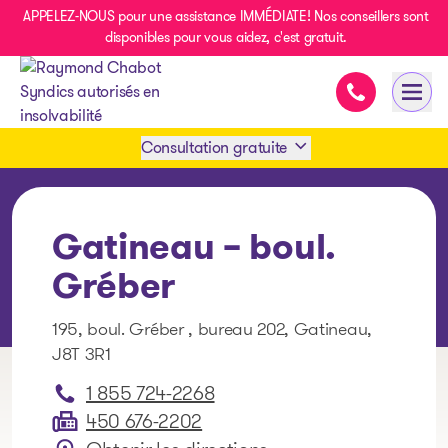
APPELEZ-NOUS pour une assistance IMMÉDIATE! Nos conseillers sont
disponibles pour vous aidez, c'est gratuit.
Assistance i
Ouvri
- page d’accueil
Consultation gratuite
Prendre rendez-vous
Gatineau – boul.
1 438-858-6033
Gréber
195, boul. Gréber , bureau 202, Gatineau,
SMS 1 514 878-0888
J8T 3R1
1 855 724-2268
450 676-2202