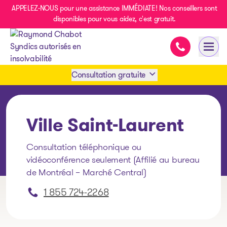
APPELEZ-NOUS pour une assistance IMMÉDIATE! Nos conseillers sont
disponibles pour vous aidez, c'est gratuit.
Assistance i
Ouvri
- page d’accueil
Consultation gratuite
Prendre rendez-vous
Ville Saint-Laurent
1 438-858-6033
Consultation téléphonique ou
vidéoconférence seulement (Affilié au bureau
SMS 1 514 878-0888
de Montréal – Marché Central)
1 855 724-2268