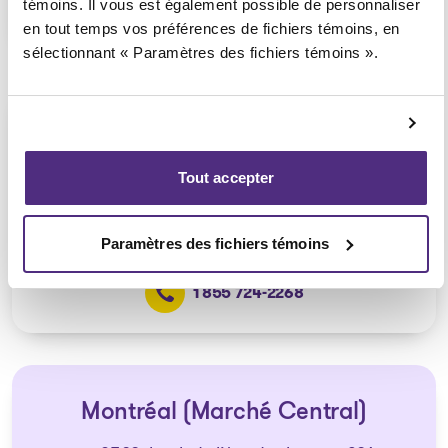
témoins. Il vous est également possible de personnaliser
1 855 724-2268
en tout temps vos préférences de fichiers témoins, en
sélectionnant « Paramètres des fichiers témoins ».
Pointe-aux-Trembles
Consultation téléphonique ou
Tout accepter
vidéoconférence seulement
(Affilié au bureau de Anjou)
Paramètres des fichiers témoins
1 855 724-2268
Montréal (Marché Central)