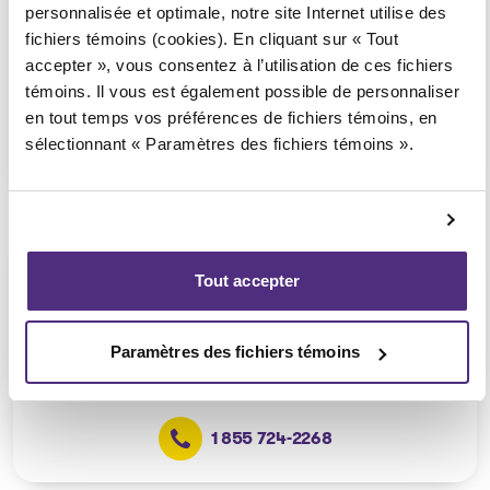
personnalisée et optimale, notre site Internet utilise des
24, 6e avenue Ouest,
fichiers témoins (cookies). En cliquant sur « Tout
La Sarre
accepter », vous consentez à l’utilisation de ces fichiers
témoins. Il vous est également possible de personnaliser
en tout temps vos préférences de fichiers témoins, en
sélectionnant « Paramètres des fichiers témoins ».
1 855 724-2268
Val-d’Or
Tout accepter
1000, rue Germain,
Val-d'Or
Paramètres des fichiers témoins
1 855 724-2268