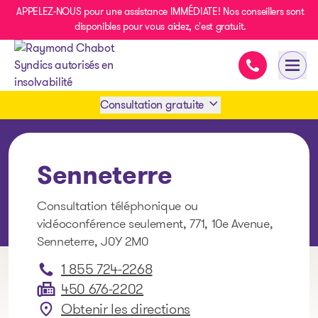
APPELEZ-NOUS pour une assistance IMMÉDIATE! Nos conseillers sont
disponibles pour vous aidez, c'est gratuit.
Assistance i
Ouvri
- page d’accueil
Consultation gratuite
Prendre rendez-vous
Senneterre
1 438-858-6033
Consultation téléphonique ou
vidéoconférence seulement, 771, 10e Avenue,
SMS 1 514 878-0888
Senneterre, J0Y 2M0
1 855 724-2268
450 676-2202
Obtenir les directions
: Senneterre