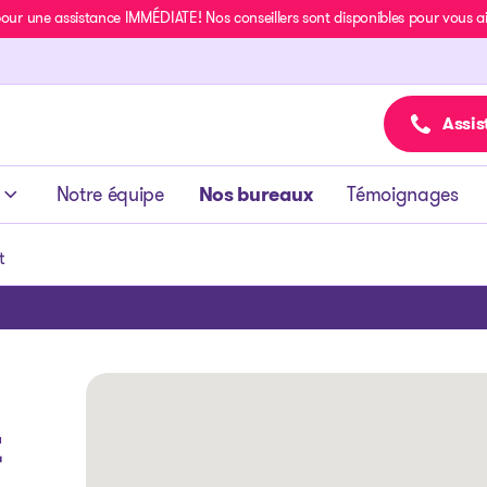
r une assistance IMMÉDIATE! Nos conseillers sont disponibles pour vous aide
Assis
Notre équipe
Nos bureaux
Témoignages
t
t