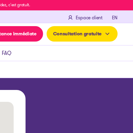
z, c'est gratuit.
ENGLIS
Espace client
EN
tance immédiate
Consultation gratuite
FAQ