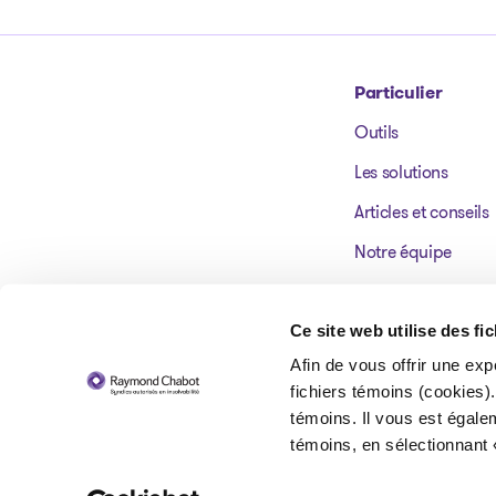
Particulier
Outils
Aller à la page d'accueil
Les solutions
Articles et conseils
Notre équipe
Nos bureaux
Témoignages
Ce site web utilise des fi
Afin de vous offrir une exp
FAQ
fichiers témoins (cookies).
témoins. Il vous est égale
témoins, en sélectionnant 
© 2026 Raymond Chabot inc. Syndics autorisés en insolvabilité