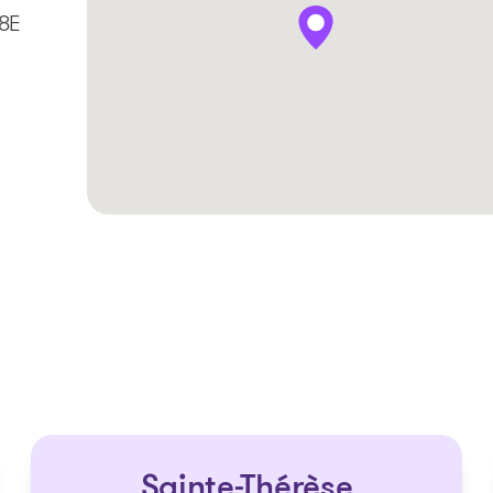
J8E
Les solutions
Articles et conseils
Outils
Sainte-Thérèse