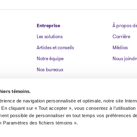
Entreprise
À propos d
Les solutions
Carrière
Articles et conseils
Médias
Notre équipe
Nous joindr
Nos bureaux
Dossiers publics
Actifs à vendre
chiers témoins.
érience de navigation personnalisée et optimale, notre site Interne
FAQ
 En cliquant sur « Tout accepter », vous consentez à l’utilisation
ment possible de personnaliser en tout temps vos préférences de
« Paramètres des fichiers témoins ».