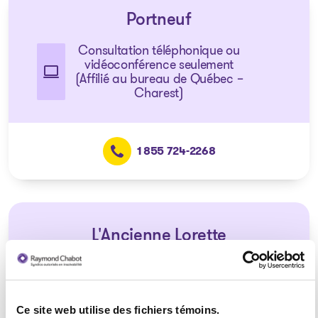
Portneuf
Consultation téléphonique ou
vidéoconférence seulement
(Affilié au bureau de Québec –
Charest)
1 855 724-2268
L'Ancienne Lorette
Consultation téléphonique ou
vidéoconférence seulement
(Affilié au bureau de Québec –
Loretteville)
Ce site web utilise des fichiers témoins.