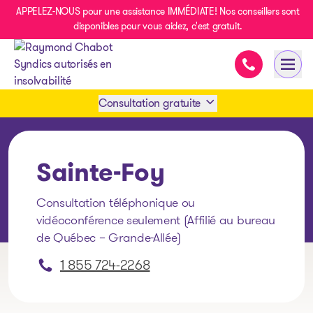
APPELEZ-NOUS pour une assistance IMMÉDIATE! Nos conseillers sont
disponibles pour vous aidez, c'est gratuit.
Assistance i
Ouvri
- page d’accueil
Consultation gratuite
Prendre rendez-vous
Sainte-Foy
1 438-858-6033
Consultation téléphonique ou
vidéoconférence seulement (Affilié au bureau
SMS 1 514 878-0888
de Québec – Grande-Allée)
1 855 724-2268