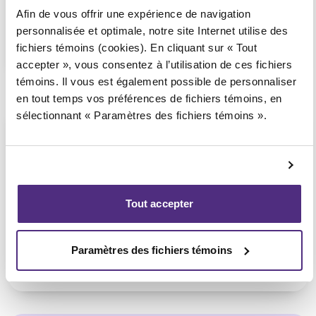
Afin de vous offrir une expérience de navigation
personnalisée et optimale, notre site Internet utilise des
1 855 724-2268
fichiers témoins (cookies). En cliquant sur « Tout
accepter », vous consentez à l’utilisation de ces fichiers
témoins. Il vous est également possible de personnaliser
en tout temps vos préférences de fichiers témoins, en
sélectionnant « Paramètres des fichiers témoins ».
Québec (Secteur Vanier)
Consultation téléphonique ou
vidéoconférence seulement
(Affilié au bureau de Québec –
Grande-Allée)
Tout accepter
Paramètres des fichiers témoins
1 855 724-2268