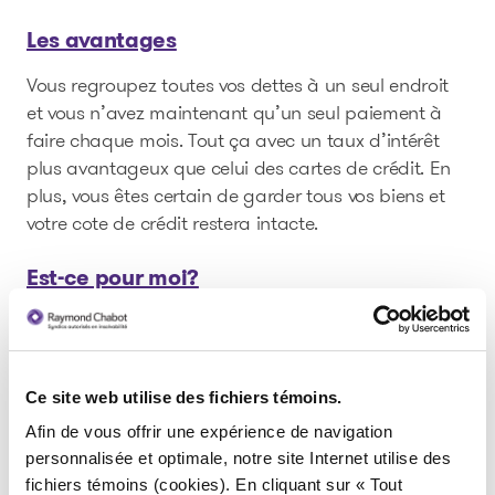
Les avantages
Vous regroupez toutes vos dettes à un seul endroit
et vous n’avez maintenant qu’un seul paiement à
faire chaque mois. Tout ça avec un taux d’intérêt
plus avantageux que celui des cartes de crédit. En
plus, vous êtes certain de garder tous vos biens et
votre cote de crédit restera intacte.
Est-ce pour moi?
Si vous avez un emploi stable, que vous avez
généralement été un bon payeur et que vos revenus
vous permettent de faire vos paiements au fur et à
Ce site web utilise des fichiers témoins.
mesure de leurs échéances, c’est une solution
envisageable. La consolidation de dettes s’adresse
Afin de vous offrir une expérience de navigation
aux consommateurs qui possèdent un bon dossier
personnalisée et optimale, notre site Internet utilise des
de crédit et un ratio d’endettement inférieur à 40 %.
fichiers témoins (cookies). En cliquant sur « Tout