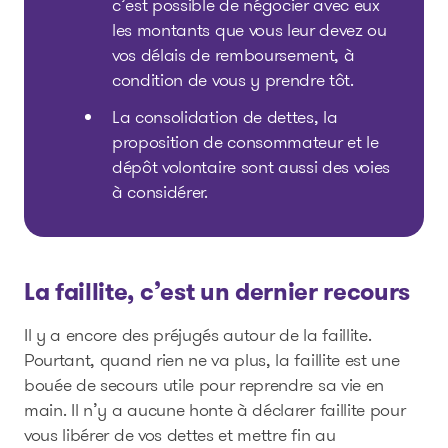
c’est possible de négocier avec eux
les montants que vous leur devez ou
vos délais de remboursement, à
condition de vous y prendre tôt.
La consolidation de dettes, la
proposition de consommateur et le
dépôt volontaire sont aussi des voies
à considérer.
La faillite, c’est un dernier recours
Il y a encore des préjugés autour de la faillite.
Pourtant, quand rien ne va plus, la faillite est une
bouée de secours utile pour reprendre sa vie en
main. Il n’y a aucune honte à déclarer faillite pour
vous libérer de vos dettes et mettre fin au