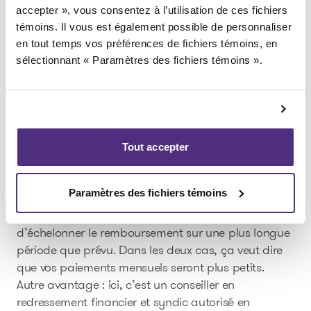
accepter », vous consentez à l’utilisation de ces fichiers
Option 3 : faire une proposition de
témoins. Il vous est également possible de personnaliser
en tout temps vos préférences de fichiers témoins, en
consommateur
sélectionnant « Paramètres des fichiers témoins ».
Le harcèlement de vos créanciers est insupportable?
Vous savez que vous ne serez pas capable de
rembourser le total de vos dettes? Songez à la
proposition de consommateur.
Tout accepter
Les avantages
Paramètres des fichiers témoins
La proposition de consommateur vous permet de ne
rembourser qu’une partie de vos dettes ou encore
d’échelonner le remboursement sur une plus longue
période que prévu. Dans les deux cas, ça veut dire
que vos paiements mensuels seront plus petits.
Autre avantage : ici, c’est un conseiller en
redressement financier et syndic autorisé en