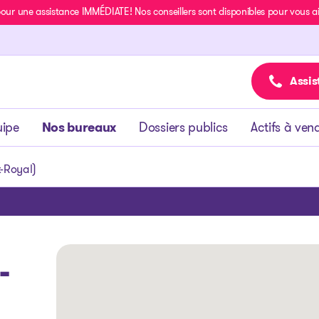
r une assistance IMMÉDIATE! Nos conseillers sont disponibles pour vous aide
Assis
uipe
Nos bureaux
Dossiers publics
Actifs à ven
-Royal)
-