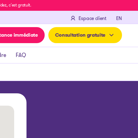
z, c'est gratuit.
ENGLIS
Espace client
EN
tance immédiate
Consultation gratuite
dre
FAQ