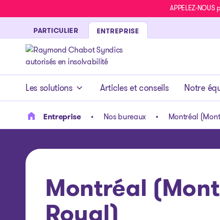
APPELEZ-NOUS pou
PARTICULIER
ENTREPRISE
- page d’accueil
Les solutions
Articles et conseils
Notre éq
Entreprise
Nos bureaux
Montréal (Mont
Montréal (Mont
Royal)