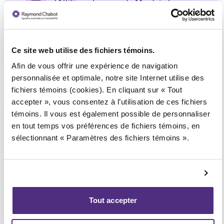
(Affilié au bureau de Montréal
– Centre-Ville)
Ce site web utilise des fichiers témoins.
1 855 724-2268
Afin de vous offrir une expérience de navigation
personnalisée et optimale, notre site Internet utilise des
fichiers témoins (cookies). En cliquant sur « Tout
accepter », vous consentez à l’utilisation de ces fichiers
Pointe-Claire
témoins. Il vous est également possible de personnaliser
en tout temps vos préférences de fichiers témoins, en
Consultation téléphonique ou
sélectionnant « Paramètres des fichiers témoins ».
vidéoconférence seulement
(Affilié au bureau de Montréal
– Centre-Ville)
Tout accepter
1 855 724-2268