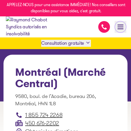
APPELEZ-NOUS pour une assistance IMMÉDIATE! Nos conseillers sont
disponibles pour vous aidez, c'est gratuit.
Assistance i
Ouvri
- page d’accueil
Consultation gratuite
Prendre rendez-vous
Montréal (Marché
1 438-858-6033
Central)
9580, boul. de l’Acadie, bureau 206,
SMS 1 514 878-0888
Montréal, H4N 1L8
1 855 724 2268
450 676-2202