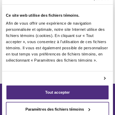
en place un plan de
Ce site web utilise des fichiers témoins.
redressement?
Afin de vous offrir une expérience de navigation
personnalisée et optimale, notre site Internet utilise des
Le syndic autorisé en insolvabilité a pour objectif
fichiers témoins (cookies). En cliquant sur « Tout
d’aider votre entreprise à se remettre sur pied et
accepter », vous consentez à l’utilisation de ces fichiers
d’assurer sa pérennité. Il vous aide à monter le plan de
témoins. Il vous est également possible de personnaliser
redressement financier et à négocier avec vos
en tout temps vos préférences de fichiers témoins, en
créanciers. Son expertise approfondie du domaine fait
sélectionnant « Paramètres des fichiers témoins ».
de lui votre meilleur allié pour remettre votre entreprise
sur le bon chemin.
Tout accepter
D’autres solutions
s’offrant à vous
Paramètres des fichiers témoins