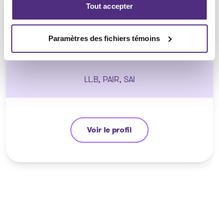
Tout accepter
Paramètres des fichiers témoins
Guyllaume Amiot
LL.B, PAIR, SAI
Voir le profil
Guyllaume Amiot