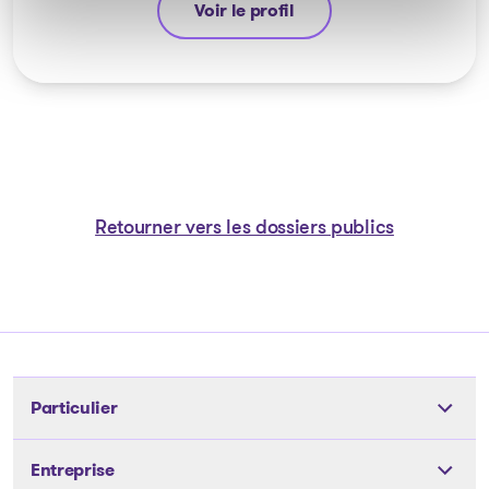
Voir le profil
Anthony De Carolis
Retourner vers les dossiers publics
Particulier
Outils
Entreprise