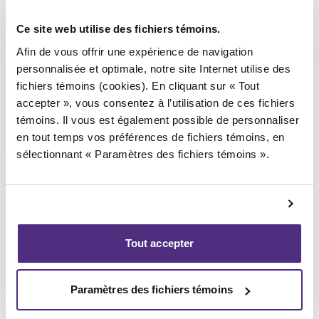
éthique de travail, sa diligence et sa
capacité d’adaptation le démarquent lors
Ce site web utilise des fichiers témoins.
de ses mandats.
Afin de vous offrir une expérience de navigation
Récemment, M. De Carolis a exécuté des
personnalisée et optimale, notre site Internet utilise des
mandats de faillite commerciale et de
fichiers témoins (cookies). En cliquant sur « Tout
proposition concordataire. Il a également
accepter », vous consentez à l’utilisation de ces fichiers
réalisé des analyses et des prévisions
témoins. Il vous est également possible de personnaliser
financières, des plans de redressement et
en tout temps vos préférences de fichiers témoins, en
des négociations avec les parties prenantes.
sélectionnant « Paramètres des fichiers témoins ».
En outre, sa vaste expérience lui a permis
d’acquérir les compétences nécessaires pour
gérer des situations difficiles et élaborer des
solutions efficaces pour ses clients.
Tout accepter
Paramètres des fichiers témoins