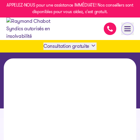
APPELEZ-NOUS pour une assistance IMMÉDIATE! Nos conseillers sont
disponibles pour vous aidez, c'est gratuit.
Assistance im
Ouvri
- page d’accueil
Consultation gratuite
Prendre rendez-vous
1 438-858-6033
SMS 1 514 878-0888