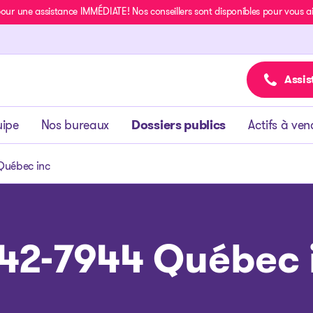
r une assistance IMMÉDIATE! Nos conseillers sont disponibles pour vous aide
Assis
uipe
Nos bureaux
Dossiers publics
Actifs à ven
Québec inc
42-7944 Québec 