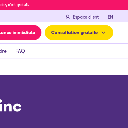
z, c'est gratuit.
ENGLIS
Espace client
EN
tance immédiate
Consultation gratuite
dre
FAQ
inc