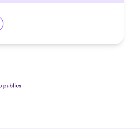
an
s publics