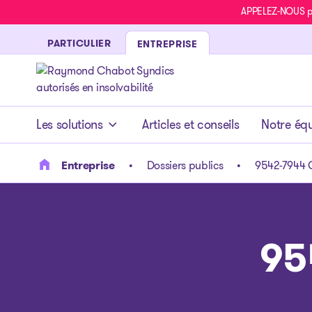
APPELEZ-NOUS pou
PARTICULIER
ENTREPRISE
- page d’accueil
Les solutions
Articles et conseils
Notre éq
Entreprise
Dossiers publics
9542-7944 
95