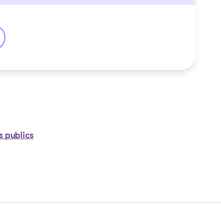
olis
s publics