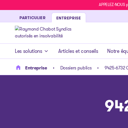
APPELEZ-NOUS pou
PARTICULIER
ENTREPRISE
- page d’accueil
Les solutions
Articles et conseils
Notre éq
Entreprise
Dossiers publics
9425-6732 Q
94