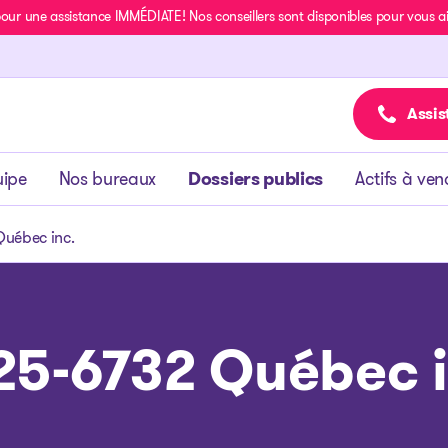
r une assistance IMMÉDIATE! Nos conseillers sont disponibles pour vous aide
Assis
uipe
Nos bureaux
Dossiers publics
Actifs à ven
uébec inc.
25-6732 Québec i