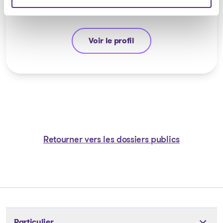
Voir le profil
Jean-François Cusson
Retourner vers les dossiers publics
Particulier