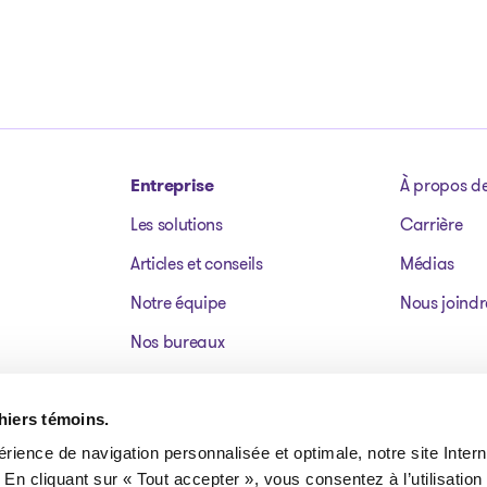
Entreprise
À propos d
Les solutions
Carrière
Articles et conseils
Médias
Notre équipe
Nous joindr
Nos bureaux
Dossiers publics
Actifs à vendre
chiers témoins.
érience de navigation personnalisée et optimale, notre site Interne
FAQ
 En cliquant sur « Tout accepter », vous consentez à l’utilisation