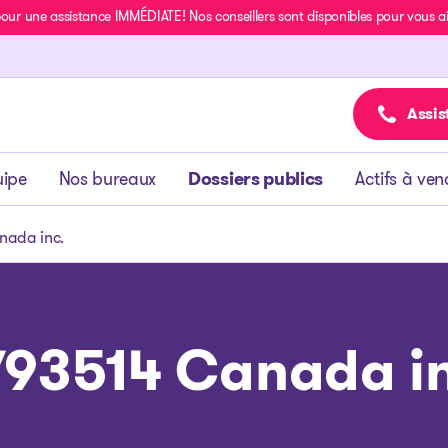
r une assistance IMMÉDIATE! Nos conseillers sont disponibles pour vous aide
Assis
uipe
Nos bureaux
Dossiers publics
Actifs à ven
nada inc.
793514 Canada in