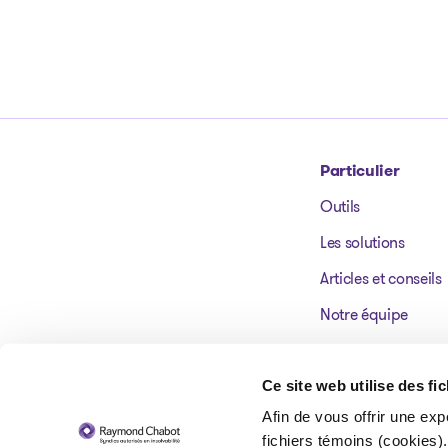
Particulier
Outils
Aller à la page d'accueil
Les solutions
Articles et conseils
Notre équipe
Nos bureaux
Témoignages
Ce site web utilise des fi
Afin de vous offrir une exp
FAQ
fichiers témoins (cookies).