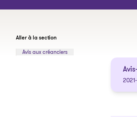
Aller à la section
Sauter à la section:
Avis aux créanciers
Avis
2021-