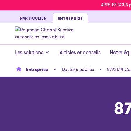
APPELEZ-NOUS pou
PARTICULIER
ENTREPRISE
- page d’accueil
Les solutions
Articles et conseils
Notre éq
Entreprise
Dossiers publics
8793514 Ca
8