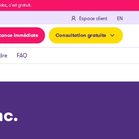
z, c'est gratuit.
ENGLIS
Espace client
EN
tance immédiate
Consultation gratuite
dre
FAQ
c.