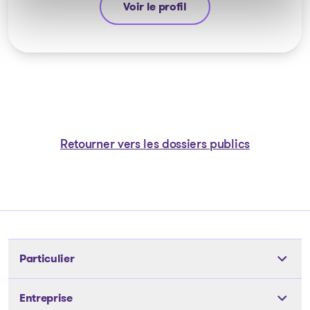
Voir le profil
Anthony De Carolis
Retourner vers les dossiers publics
Particulier
Outils
Entreprise