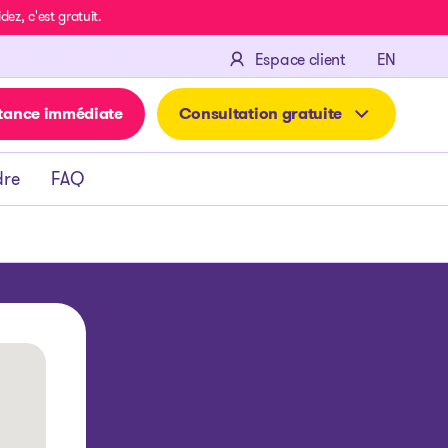
z, c'est gratuit.
ENGLIS
Espace client
EN
tance immédiate
Consultation gratuite
dre
FAQ