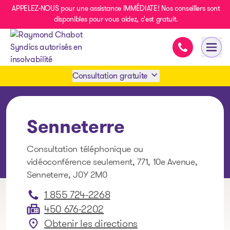
APPELEZ-NOUS pour une assistance IMMÉDIATE! Nos conseillers sont
disponibles pour vous aidez, c'est gratuit.
Assistance i
Ouvri
- page d’accueil
Consultation gratuite
Prendre rendez-vous
Senneterre
1 438-858-6033
Consultation téléphonique ou
vidéoconférence seulement, 771, 10e Avenue,
SMS 1 514 878-0888
Senneterre, J0Y 2M0
1 855 724-2268
450 676-2202
Obtenir les directions
: Senneterre