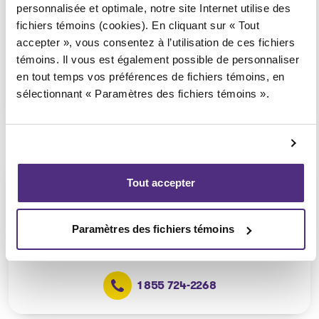
personnalisée et optimale, notre site Internet utilise des
24, 6e avenue Ouest,
fichiers témoins (cookies). En cliquant sur « Tout
La Sarre
accepter », vous consentez à l’utilisation de ces fichiers
témoins. Il vous est également possible de personnaliser
en tout temps vos préférences de fichiers témoins, en
sélectionnant « Paramètres des fichiers témoins ».
1 855 724-2268
Val-d’Or
Tout accepter
1000, rue Germain,
Val-d'Or
Paramètres des fichiers témoins
1 855 724-2268