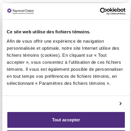
Mirabel
Ce site web utilise des fichiers témoins.
Consultation téléphonique ou
Afin de vous offrir une expérience de navigation
vidéoconférence seulement
personnalisée et optimale, notre site Internet utilise des
(Affilié au bureau de Blainville)
fichiers témoins (cookies). En cliquant sur « Tout
accepter », vous consentez à l’utilisation de ces fichiers
témoins. Il vous est également possible de personnaliser
1 855 724-2268
en tout temps vos préférences de fichiers témoins, en
sélectionnant « Paramètres des fichiers témoins ».
Sainte-Agathe-des-Monts
Tout accepter
Consultation téléphonique ou
vidéoconférence seulement