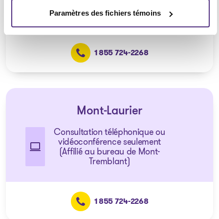
(Affilié au bureau de Mont-
Tremblant)
Paramètres des fichiers témoins
1 855 724-2268
Mont-Laurier
Consultation téléphonique ou
vidéoconférence seulement
(Affilié au bureau de Mont-
Tremblant)
1 855 724-2268