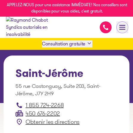
APPELEZ-NOUS pour une assistance IMMÉDIATE! Nos conseillers sont
disponibles pour vous aidez, c'est gratuit.
Assistance i
Ouvri
- page d’accueil
Consultation gratuite
Prendre rendez-vous
Saint-Jérôme
1 438-858-6033
55 rue Castonguay, Suite 203, Saint-
Jérôme, J7Y 2H9
SMS 1 514 878-0888
1 855 724-2268
450 676-2202
Obtenir les directions
: Saint-Jérôme