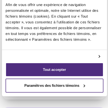
Afin de vous offrir une expérience de navigation
personnalisée et optimale, notre site Internet utilise des
1 855 724-2268
fichiers témoins (cookies). En cliquant sur « Tout
accepter », vous consentez à l’utilisation de ces fichiers
témoins. Il vous est également possible de personnaliser
en tout temps vos préférences de fichiers témoins, en
sélectionnant « Paramètres des fichiers témoins ».
L'Ancienne Lorette
Consultation téléphonique ou
vidéoconférence seulement
(Affilié au bureau de Québec –
Loretteville)
Tout accepter
Paramètres des fichiers témoins
1 855 724-2268