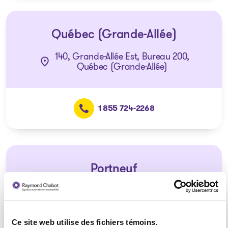
Québec (Grande-Allée)
140, Grande-Allée Est, Bureau 200,
Québec (Grande-Allée)
1 855 724-2268
Portneuf
Consultation téléphonique ou
vidéoconférence seulement
(Affilié au bureau de Québec –
Charest)
Ce site web utilise des fichiers témoins.