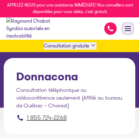
APPELEZ-NOUS pour une assistance IMMÉDIATE! Nos conseillers sont
disponibles pour vous aidez, c'est gratuit.
Assistance i
Ouvri
- page d’accueil
Consultation gratuite
Prendre rendez-vous
Donnacona
1 438-858-6033
Consultation téléphonique ou
vidéoconférence seulement (Affilié au bureau
SMS 1 514 878-0888
de Québec – Charest)
1 855 724-2268