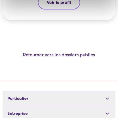
Voir le profil
Guyllaume Amiot
Retourner vers les dossiers publics
Particulier
Outils
Entreprise