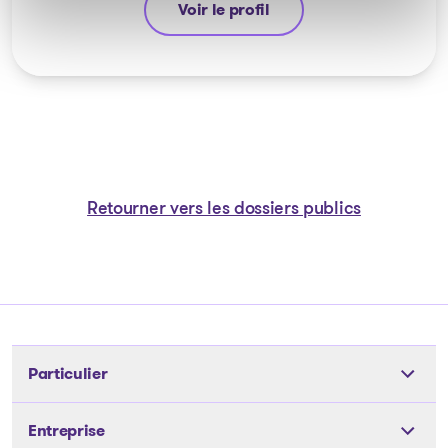
Voir le profil
Guyllaume Amiot
Retourner vers les dossiers publics
Particulier
Outils
Entreprise