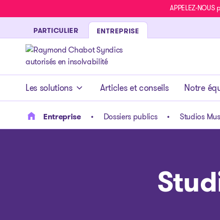
APPELEZ-NOUS pou
PARTICULIER
ENTREPRISE
- page d’accueil
Les solutions
Articles et conseils
Notre éq
Entreprise
Dossiers publics
Studios Mus
Stud