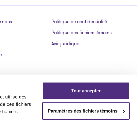
e nous
Politique de confidentialité
Politique des fichiers témoins
Avis juridique
e
Tout accepter
t utilise des
 de ces fichiers
Paramètres des fichiers témoins
 fichiers
Visit our facebookpage
Visit our instagrampage
Visit our youtubepage
Visit our tiktokp