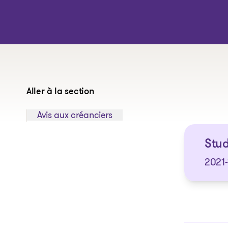
Aller à la section
Sauter à la section:
Avis aux créanciers
Stud
2021-