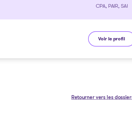
CPA, PAIR, SAI
Voir le profil
Michel Thibault
Retourner vers les dossier