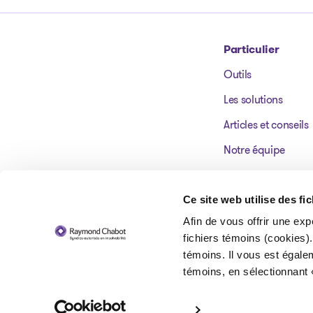
Particulier
Outils
Aller à la page d'accueil
Les solutions
Articles et conseils
Notre équipe
Nos bureaux
Témoignages
Ce site web utilise des fi
Afin de vous offrir une exp
FAQ
fichiers témoins (cookies).
témoins. Il vous est égale
témoins, en sélectionnant 
© 2026 Raymond Chabot inc. Syndics autorisés en insolvabilité