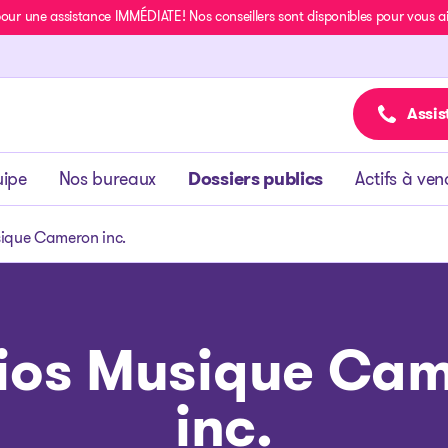
r une assistance IMMÉDIATE! Nos conseillers sont disponibles pour vous aide
Assis
uipe
Nos bureaux
Dossiers publics
Actifs à ven
ique Cameron inc.
ios Musique Ca
inc.