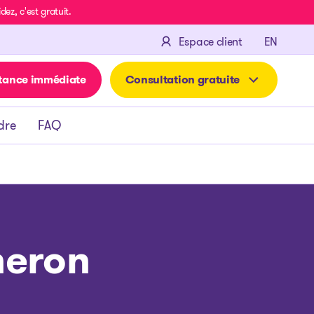
z, c'est gratuit.
ENGLIS
Espace client
EN
tance immédiate
Consultation gratuite
dre
FAQ
meron