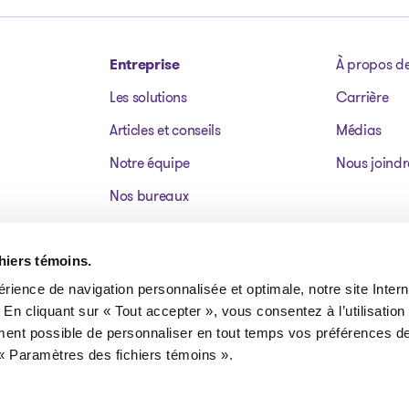
Entreprise
À propos d
Les solutions
Carrière
Articles et conseils
Médias
Notre équipe
Nous joindr
Nos bureaux
Dossiers publics
Actifs à vendre
chiers témoins.
érience de navigation personnalisée et optimale, notre site Interne
FAQ
 En cliquant sur « Tout accepter », vous consentez à l’utilisation
ment possible de personnaliser en tout temps vos préférences de
« Paramètres des fichiers témoins ».