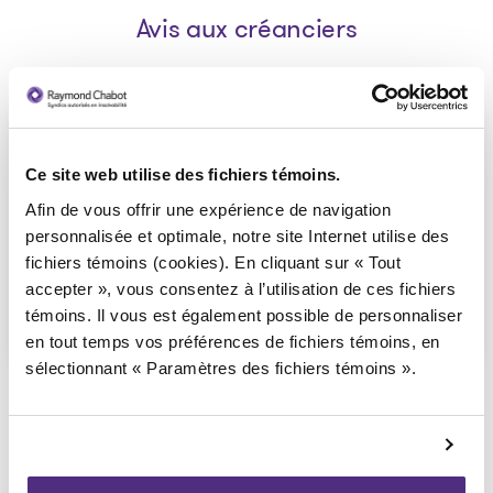
Avis aux créanciers
Avis de la faillite aux
creanciers_Steph Installation
Ce site web utilise des fichiers témoins.
inc
Afin de vous offrir une expérience de navigation
personnalisée et optimale, notre site Internet utilise des
2021-06-28
fichiers témoins (cookies). En cliquant sur « Tout
accepter », vous consentez à l’utilisation de ces fichiers
Télécharger
: Avis de la faillite aux creanc
témoins. Il vous est également possible de personnaliser
en tout temps vos préférences de fichiers témoins, en
sélectionnant « Paramètres des fichiers témoins ».