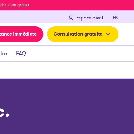
z, c'est gratuit.
ENGLIS
Espace client
EN
tance immédiate
Consultation gratuite
dre
FAQ
c.