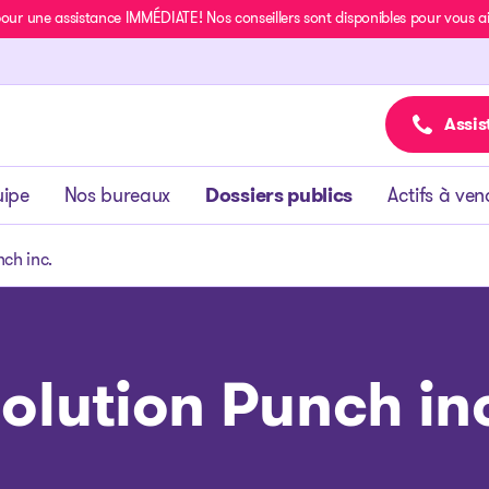
r une assistance IMMÉDIATE! Nos conseillers sont disponibles pour vous aide
Assis
uipe
Nos bureaux
Dossiers publics
Actifs à ven
nch inc.
olution Punch in