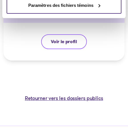
Paramètres des fichiers témoins
CPA, PAIR, SAI
Voir le profil
Stéphane Gauvin
Retourner vers les dossiers publics