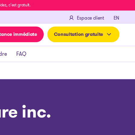
z, c'est gratuit.
ENGLIS
Espace client
EN
tance immédiate
Consultation gratuite
dre
FAQ
re inc.