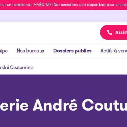
r une assistance IMMÉDIATE! Nos conseillers sont disponibles pour vous aide
Assis
uipe
Nos bureaux
Dossiers publics
Actifs à ven
ndré Couture inc.
rie André Coutu