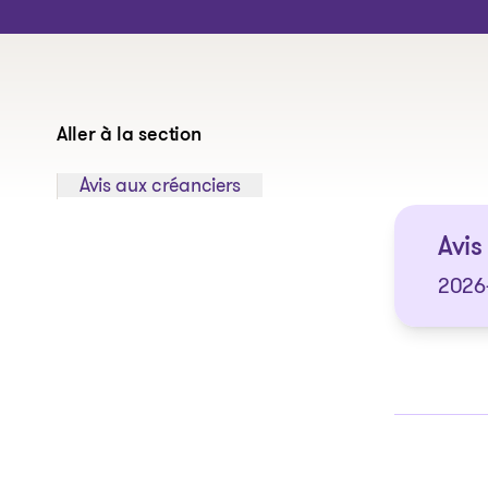
Aller à la section
Sauter à la section:
Avis aux créanciers
Avis 
2026