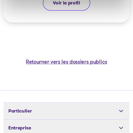
Voir le profil
Nicolas Lessard
Retourner vers les dossiers publics
Particulier
Outils
Entreprise