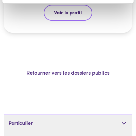
Voir le profil
Yannick Bourassa-Milot
Retourner vers les dossiers publics
Particulier