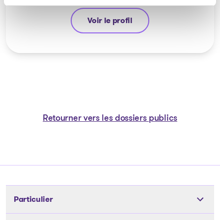
Voir le profil
Michel Thibault
Retourner vers les dossiers publics
Particulier