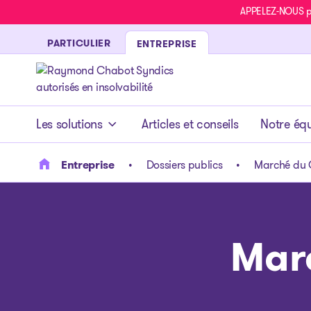
APPELEZ-NOUS pou
PARTICULIER
ENTREPRISE
- page d’accueil
Les solutions
Articles et conseils
Notre éq
Entreprise
Dossiers publics
Marché du C
Marc