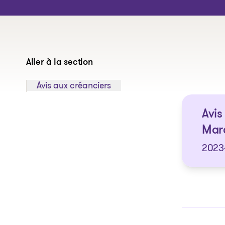
Aller à la section
Sauter à la section:
Avis aux créanciers
Avis
Marc
2023