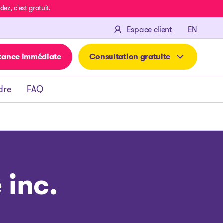
z, c'est gratuit.
ENGLIS
Espace client
EN
tance immédiate
Consultation gratuite
dre
FAQ
 inc.