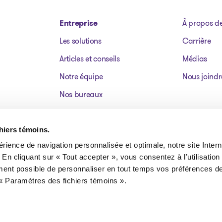
Entreprise
À propos d
Les solutions
Carrière
Articles et conseils
Médias
Notre équipe
Nous joindr
Nos bureaux
Dossiers publics
Actifs à vendre
chiers témoins.
érience de navigation personnalisée et optimale, notre site Interne
FAQ
 En cliquant sur « Tout accepter », vous consentez à l’utilisation
ment possible de personnaliser en tout temps vos préférences de
« Paramètres des fichiers témoins ».