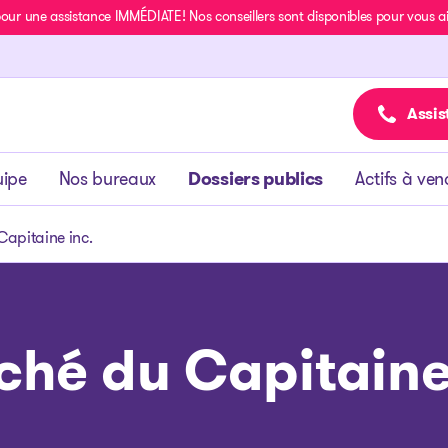
r une assistance IMMÉDIATE! Nos conseillers sont disponibles pour vous aide
Assis
uipe
Nos bureaux
Dossiers publics
Actifs à ven
apitaine inc.
hé du Capitaine