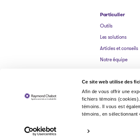
Particulier
Outils
Aller à la page d'accueil
Les solutions
Articles et conseils
Notre équipe
Nos bureaux
Témoignages
Ce site web utilise des fi
Afin de vous offrir une exp
FAQ
fichiers témoins (cookies).
témoins. Il vous est égale
témoins, en sélectionnant 
© 2026 Raymond Chabot inc. Syndics autorisés en insolvabilité