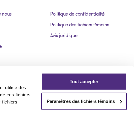
e nous
Politique de confidentialité
Politique des fichiers témoins
Avis juridique
e
Tout accepter
t utilise des
 de ces fichiers
Paramètres des fichiers témoins
 fichiers
Visit our facebookpage
Visit our instagrampage
Visit our youtubepage
Visit our tiktokp