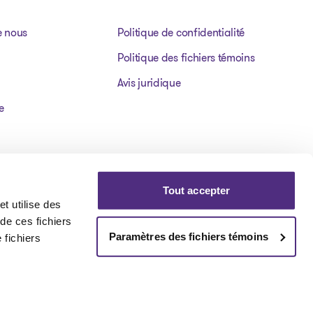
e nous
Politique de confidentialité
Politique des fichiers témoins
Avis juridique
e
Tout accepter
t utilise des
 de ces fichiers
Paramètres des fichiers témoins
 fichiers
Visit our facebookpage
Visit our instagrampage
Visit our youtubepage
Visit our tiktokp