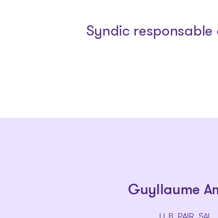
Syndic responsable 
Guyllaume A
LL.B, PAIR, SAI