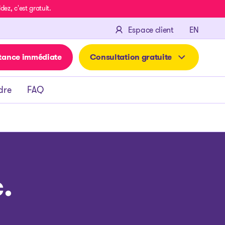
z, c'est gratuit.
ENGLIS
Espace client
EN
tance immédiate
Consultation gratuite
dre
FAQ
.