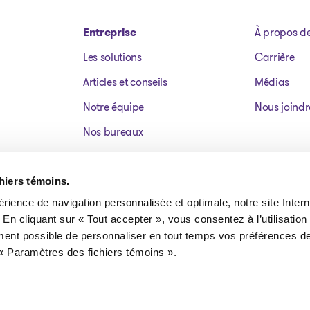
Entreprise
À propos d
Les solutions
Carrière
Articles et conseils
Médias
Notre équipe
Nous joindr
Nos bureaux
Dossiers publics
Actifs à vendre
chiers témoins.
érience de navigation personnalisée et optimale, notre site Interne
FAQ
 En cliquant sur « Tout accepter », vous consentez à l’utilisation
ment possible de personnaliser en tout temps vos préférences de
« Paramètres des fichiers témoins ».