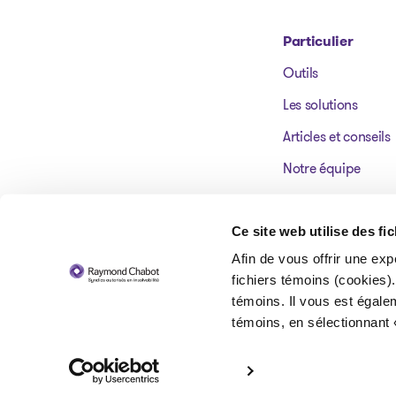
Particulier
Outils
Aller à la page d'accueil
Les solutions
Articles et conseils
Notre équipe
Nos bureaux
Témoignages
Ce site web utilise des fi
Afin de vous offrir une exp
FAQ
fichiers témoins (cookies).
témoins. Il vous est égale
témoins, en sélectionnant 
© 2026 Raymond Chabot inc. Syndics autorisés en insolvabilité