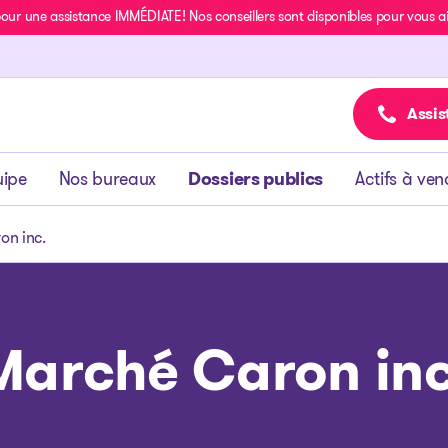
r une assistance IMMÉDIATE! Nos conseillers sont disponibles pour vous aide
Assis
uipe
Nos bureaux
Dossiers publics
Actifs à ven
on inc.
Marché Caron inc