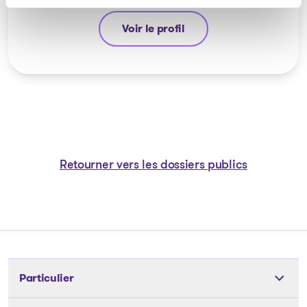
Voir le profil
Guyllaume Amiot
Retourner vers les dossiers publics
Particulier