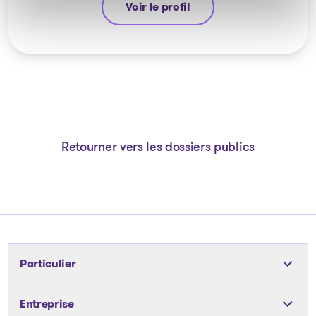
Voir le profil
Jean-François Cusson
Retourner vers les dossiers publics
Particulier
Outils
Entreprise