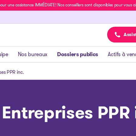
r une assistance IMMÉDIATE! Nos conseillers sont disponibles pour vous aide
Assis
uipe
Nos bureaux
Dossiers publics
Actifs à ven
ses PPR inc.
 Entreprises PPR 