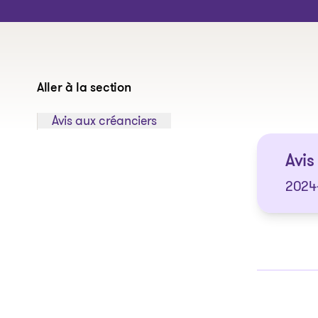
Aller à la section
Sauter à la section:
Avis aux créanciers
Avis 
2024