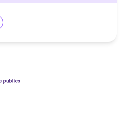
neuf
s publics