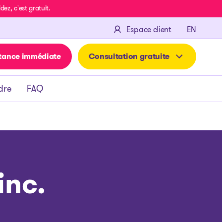
z, c'est gratuit.
ENGLIS
Espace client
EN
tance immédiate
Consultation gratuite
dre
FAQ
inc.