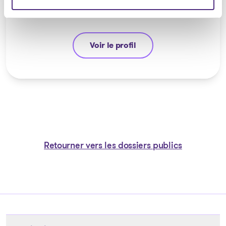
Voir le profil
André Hebert
Retourner vers les dossiers publics