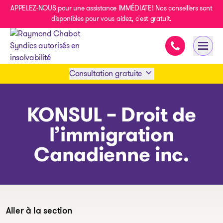
APPELEZ-NOUS pour une assistance IMMÉDIATE! Nos conseillers sont
disponibles pour vous aidez, c'est gratuit.
Assistance im
Ouvri
- page d’accueil
Consultation gratuite
Prendre rendez-vous
KONSUL – Droit de
l’immigration
1 438-858-6033
Canadienne inc.
SMS 1 514 878-0888
Aller à la section