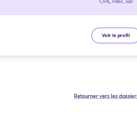
CPA, PAIR, SAI
Voir le profil
Michel Thibault
Retourner vers les dossier