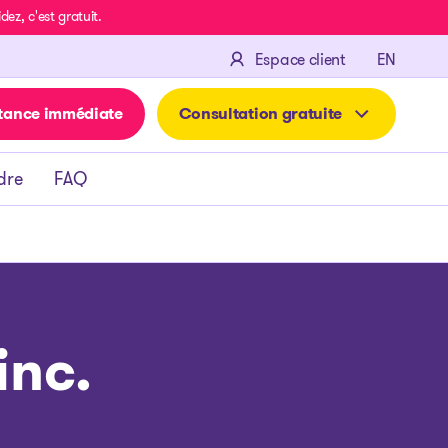
z, c'est gratuit.
ENGLIS
Espace client
EN
tance immédiate
Consultation gratuite
dre
FAQ
inc.