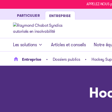
APPELEZ-NOUS pou
PARTICULIER
ENTREPRISE
- page d’accueil
Les solutions
Articles et conseils
Notre éq
Entreprise
Dossiers publics
Hockey Supr
Hoc