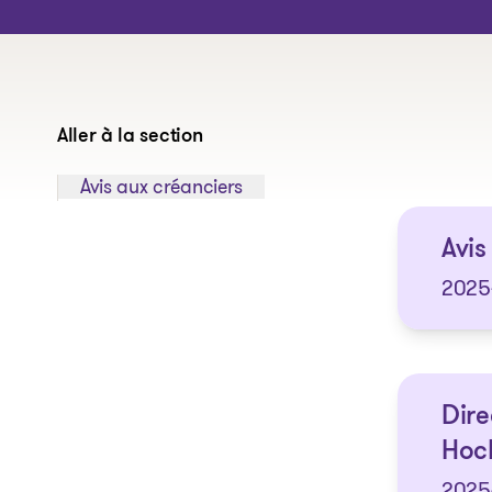
Aller à la section
Sauter à la section:
Avis aux créanciers
Avis
2025
Dire
Hock
2025