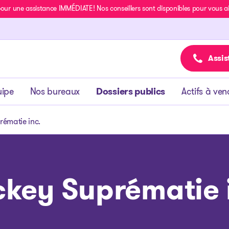
r une assistance IMMÉDIATE! Nos conseillers sont disponibles pour vous aide
Assis
uipe
Nos bureaux
Dossiers publics
Actifs à ven
ématie inc.
key Suprématie 