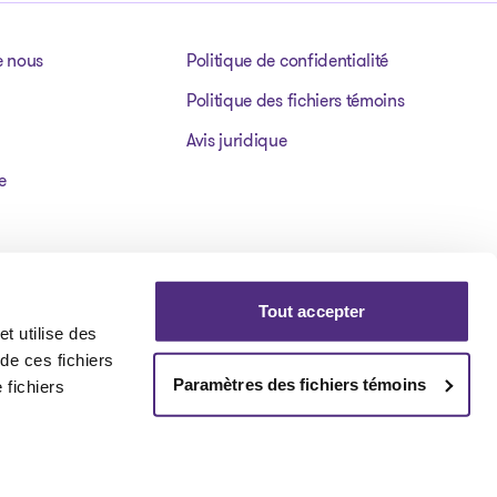
e nous
Politique de confidentialité
Politique des fichiers témoins
Avis juridique
e
Tout accepter
t utilise des
 de ces fichiers
Paramètres des fichiers témoins
 fichiers
Visit our facebookpage
Visit our instagrampage
Visit our youtubepage
Visit our tiktokp