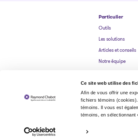
Particulier
Outils
Aller à la page d'accueil
Les solutions
Articles et conseils
Notre équipe
Nos bureaux
Témoignages
Ce site web utilise des fi
Afin de vous offrir une exp
FAQ
fichiers témoins (cookies).
témoins. Il vous est égale
témoins, en sélectionnant 
© 2026 Raymond Chabot inc. Syndics autorisés en insolvabilité