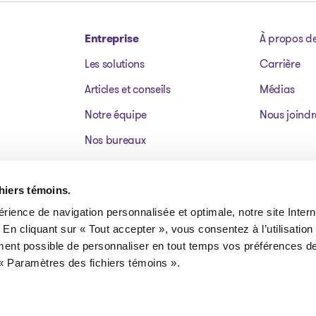
Entreprise
À propos d
Les solutions
Carrière
Articles et conseils
Médias
Notre équipe
Nous joindr
Nos bureaux
Dossiers publics
Actifs à vendre
chiers témoins.
érience de navigation personnalisée et optimale, notre site Interne
FAQ
 En cliquant sur « Tout accepter », vous consentez à l’utilisation
ment possible de personnaliser en tout temps vos préférences de
« Paramètres des fichiers témoins ».