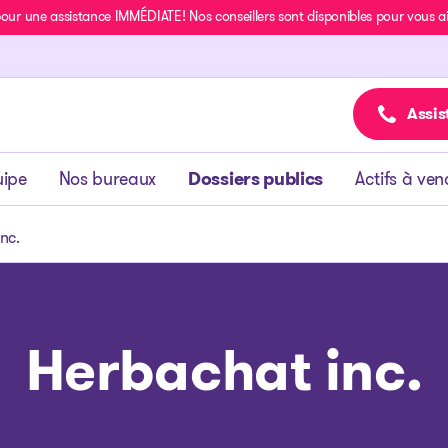
r une assistance IMMÉDIATE! Nos conseillers sont disponibles pour vous aide
Assis
uipe
Nos bureaux
Dossiers publics
Actifs à ven
nc.
Herbachat inc.