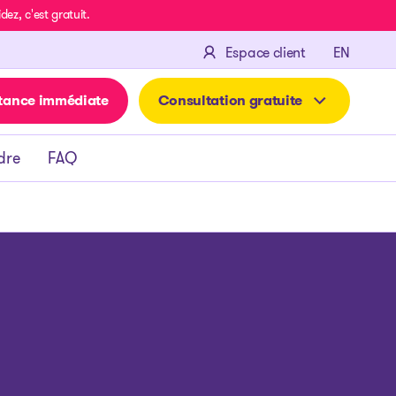
z, c'est gratuit.
ENGLIS
Espace client
EN
tance immédiate
Consultation gratuite
dre
FAQ