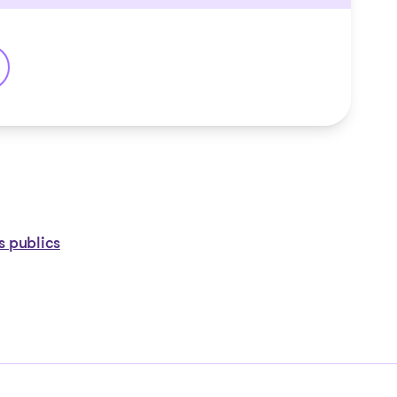
in
s publics