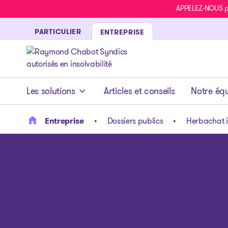
APPELEZ-NOUS pou
PARTICULIER
ENTREPRISE
- page d’accueil
Les solutions
Articles et conseils
Notre éq
Entreprise
Dossiers publics
Herbachat i