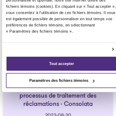
personnalisée et optimale, notre site Internet utilise des
réclamations et instructions aux
fichiers témoins (cookies). En cliquant sur « Tout accepter »,
créanciers - Notice of claims
vous consentez à l’utilisation de ces fichiers témoins. Il vous
est également possible de personnaliser en tout temps vos
procedure Orders and
préférences de fichiers témoins, en sélectionnant
instructions to the creditors
« Paramètres des fichiers témoins ».
2023-08-30
Télécharger
: Avis d'Ordonnances visant un
Tout accepter
Paramètres des fichiers témoins
Ordonnance approuvant un
processus de traitement des
réclamations - Consolata
2023-08-30